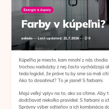
Energie a úspory
Farby v kúpeľni? 
Posted
admin
Last updated:
21.7.2026
0
by
Kúpeľňa je miesto, kam mnohí z nás chodia r
trochou nadsázky z nej často vychádzajú ako
teda logické, že práve tu by sme sa mali cít
Ako to dosiahnuť? To je jasné! S farbami.
Majú veľký vplyv na to, ako sa cítime. Aby t
dodržiavať niekoľko pravidiel. S farbami a
Správny výber odtieňov a ich kombinácia do