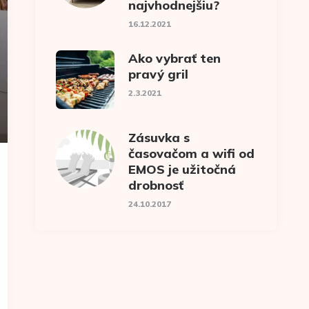
najvhodnejšiu?
16.12.2021
Ako vybrať ten
pravý gril
2.3.2021
Zásuvka s
časovačom a wifi od
EMOS je užitočná
drobnosť
24.10.2017