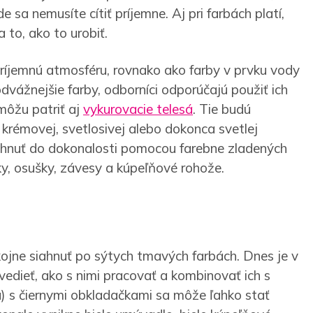
e sa nemusíte cítiť príjemne. Aj pri farbách platí,
 to, ako to urobiť.
príjemnú atmosféru, rovnako ako farby v prvku vody
dvážnejšie farby, odborníci odporúčajú použiť ich
môžu patriť aj
vykurovacie telesá
. Tie budú
, krémovej, svetlosivej alebo dokonca svetlej
ahnuť do dokonalosti pomocou farebne zladených
ky, osušky, závesy a kúpeľňové rohože.
ojne siahnuť po sýtych tmavých farbách. Dnes je v
vedieť, ako s nimi pracovať a kombinovať ich s
a) s čiernymi obkladačkami sa môže ľahko stať