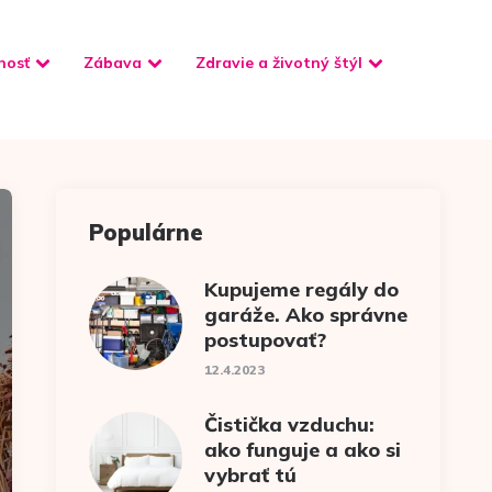
nosť
Zábava
Zdravie a životný štýl
Populárne
Kupujeme regály do
garáže. Ako správne
postupovať?
12.4.2023
Čistička vzduchu:
ako funguje a ako si
vybrať tú