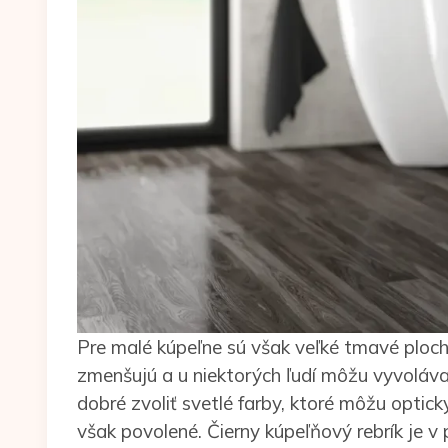
Pre malé kúpeľne sú však veľké tmavé ploch
zmenšujú a u niektorých ľudí môžu vyvolávať
dobré zvoliť svetlé farby, ktoré môžu optick
však povolené. Čierny kúpeľňový rebrík je v