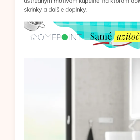
ústredným motívom kúpeľne, na ktorom doko
skrinky a ďalšie doplnky.