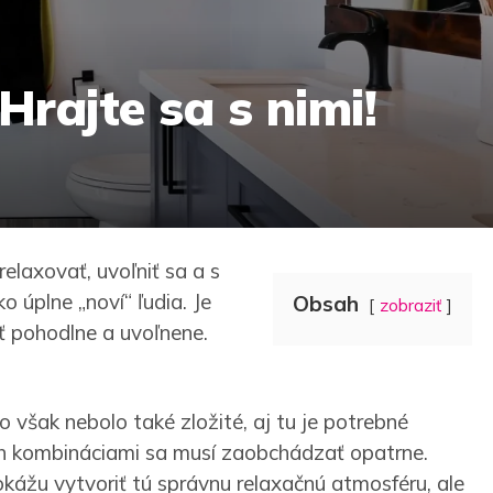
Hrajte sa s nimi!
elaxovať, uvoľniť sa a s
 úplne „noví“ ľudia. Je
Obsah
zobraziť
iť pohodlne a uvoľnene.
o však nebolo také zložité, aj tu je potrebné
 ich kombináciami sa musí zaobchádzať opatrne.
kážu vytvoriť tú správnu relaxačnú atmosféru, ale