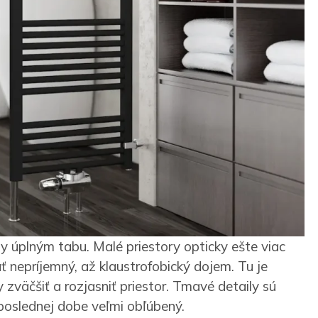
y úplným tabu. Malé priestory opticky ešte viac
 nepríjemný, až klaustrofobický dojem. Tu je
y zväčšiť a rozjasniť priestor. Tmavé detaily sú
 poslednej dobe veľmi obľúbený.