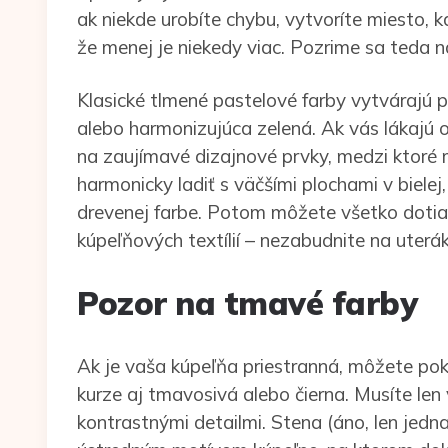
ak niekde urobíte chybu, vytvoríte miesto, kd
že menej je niekedy viac. Pozrime sa teda na
Klasické tlmené pastelové farby vytvárajú 
alebo harmonizujúca zelená. Ak vás lákajú o
na zaujímavé dizajnové prvky, medzi ktoré 
harmonicky ladiť s väčšími plochami v bielej
drevenej farbe. Potom môžete všetko doti
kúpeľňových textílií – nezabudnite na uterá
Pozor na tmavé farby
Ak je vaša kúpeľňa priestranná, môžete pok
kurze aj tmavosivá alebo čierna. Musíte len 
kontrastnými detailmi. Stena (áno, len jedn