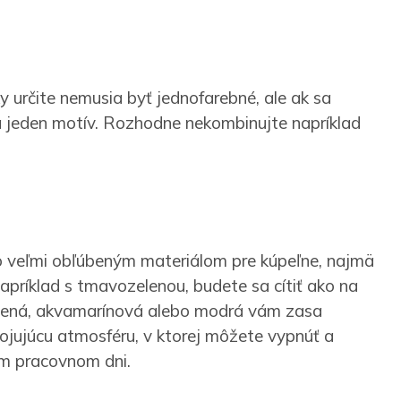
y určite nemusia byť jednofarebné, ale ak sa
 a jeden motív. Rozhodne nekombinujte napríklad
lo veľmi obľúbeným materiálom pre kúpeľne, najmä
apríklad s tmavozelenou, budete sa cítiť ako na
zelená, akvamarínová alebo modrá vám zasa
ojujúcu atmosféru, v ktorej môžete vypnúť a
om pracovnom dni.