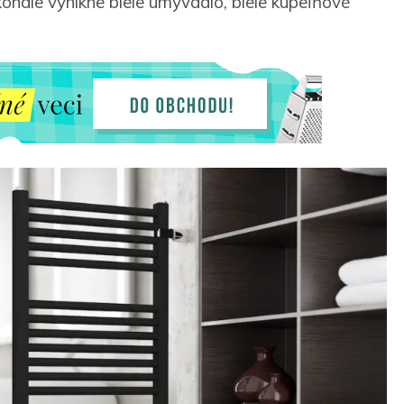
nale vynikne biele umývadlo, biele kúpeľňové