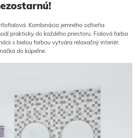
nezostarnú!
etlofialová. Kombinácia jemného odtieňa
hodí prakticky do každého priestoru. Fialová farba
cii s bielou farbou vytvára relaxačný interiér,
načka do kúpeľne.