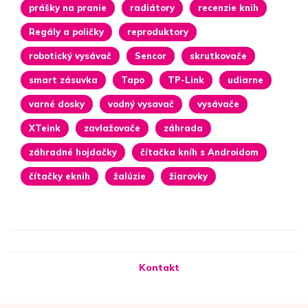
prášky na pranie
radiátory
recenzie knih
Regály a poličky
reproduktory
robotický vysávač
Sencor
skrutkovače
smart zásuvka
Tapo
TP-Link
udiarne
varné dosky
vodný vysavač
vysávače
XTeink
zavlažovače
záhrada
záhradné hojdačky
čítačka kníh s Androidom
čítačky eknih
žalúzie
žiarovky
Kontakt