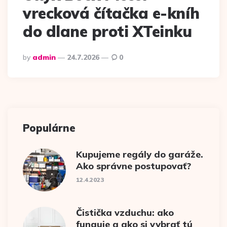
vrecková čítačka e-kníh
do dlane proti XTeinku
Posted
by
admin
24.7.2026
0
by
Populárne
Kupujeme regály do garáže.
Ako správne postupovať?
12.4.2023
Čistička vzduchu: ako
funguje a ako si vybrať tú