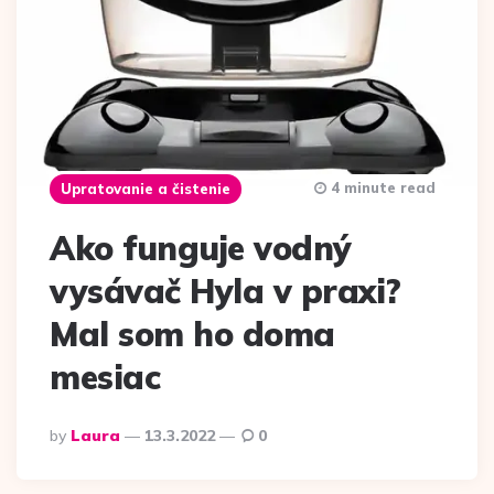
4 minute read
Upratovanie a čistenie
Ako funguje vodný
vysávač Hyla v praxi?
Mal som ho doma
mesiac
Posted
by
Laura
13.3.2022
0
by