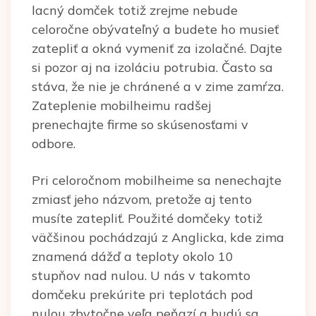
lacný domček totiž zrejme nebude
celoročne obývateľný a budete ho musieť
zatepliť a okná vymeniť za izolačné. Dajte
si pozor aj na izoláciu potrubia. Často sa
stáva, že nie je chránené a v zime zamŕza.
Zateplenie mobilheimu radšej
prenechajte firme so skúsenosťami v
odbore.
Pri celoročnom mobilheime sa nenechajte
zmiasť jeho názvom, pretože aj tento
musíte zatepliť. Použité domčeky totiž
väčšinou pochádzajú z Anglicka, kde zima
znamená dážď a teploty okolo 10
stupňov nad nulou. U nás v takomto
domčeku prekúrite pri teplotách pod
nulou zbytočne veľa peňazí a budú sa