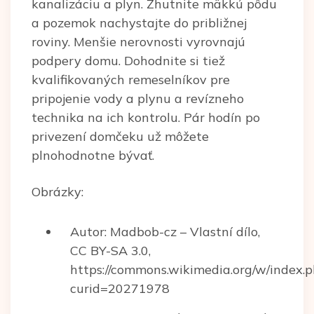
kanalizáciu a plyn. Zhutnite mäkkú pôdu
a pozemok nachystajte do približnej
roviny. Menšie nerovnosti vyrovnajú
podpery domu. Dohodnite si tiež
kvalifikovaných remeselníkov pre
pripojenie vody a plynu a revízneho
technika na ich kontrolu. Pár hodín po
privezení domčeku už môžete
plnohodnotne bývať.
Obrázky:
Autor: Madbob-cz – Vlastní dílo,
CC BY-SA 3.0,
https://commons.wikimedia.org/w/index.
curid=20271978