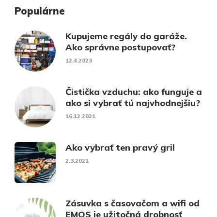
Populárne
Kupujeme regály do garáže.
Ako správne postupovať?
12.4.2023
Čistička vzduchu: ako funguje a
ako si vybrať tú najvhodnejšiu?
16.12.2021
Ako vybrať ten pravý gril
2.3.2021
Zásuvka s časovačom a wifi od
EMOS je užitočná drobnosť