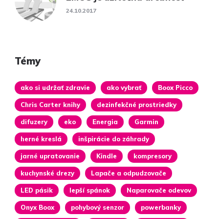
24.10.2017
Témy
ako si udržať zdravie
ako vybrať
Boox Picco
Chris Carter knihy
dezinfekčné prostriedky
difuzery
eko
Energia
Garmin
herné kreslá
inšpirácie do záhrady
jarné upratovanie
Kindle
kompresory
kuchynské drezy
Lapače a odpudzovače
LED pásik
lepší spánok
Naparovače odevov
Onyx Boox
pohybový senzor
powerbanky