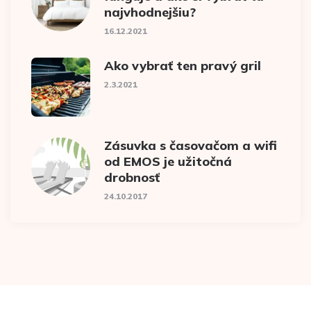
najvhodnejšiu?
16.12.2021
Ako vybrať ten pravý gril
2.3.2021
Zásuvka s časovačom a wifi
od EMOS je užitočná
drobnosť
24.10.2017