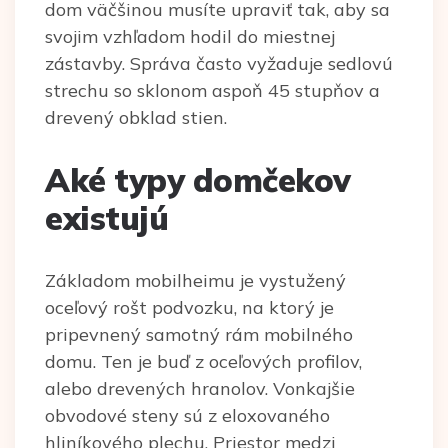
dom väčšinou musíte upraviť tak, aby sa
svojim vzhľadom hodil do miestnej
zástavby. Správa často vyžaduje sedlovú
strechu so sklonom aspoň 45 stupňov a
drevený obklad stien.
Aké typy domčekov
existujú
Základom mobilheimu je vystužený
oceľový rošt podvozku, na ktorý je
pripevnený samotný rám mobilného
domu. Ten je buď z oceľových profilov,
alebo drevených hranolov. Vonkajšie
obvodové steny sú z eloxovaného
hliníkového plechu. Priestor medzi