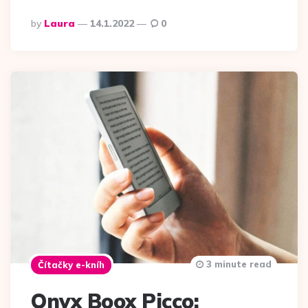
Posted
by
Laura
14.1.2022
0
by
3 minute read
Čítačky e-kníh
Onyx Boox Picco: